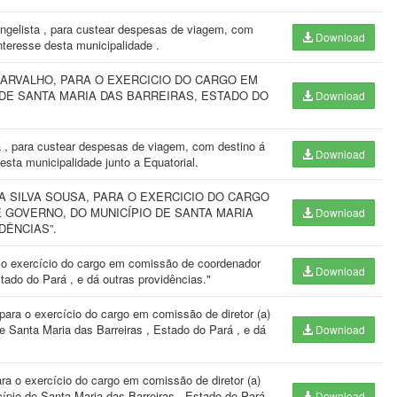
ngelista , para custear despesas de viagem, com
Download
nteresse desta municipalidade .
 CARVALHO, PARA O EXERCICIO DO CARGO EM
 DE SANTA MARIA DAS BARREIRAS, ESTADO DO
Download
 , para custear despesas de viagem, com destino á
Download
esta municipalidade junto a Equatorial.
A SILVA SOUSA, PARA O EXERCICIO DO CARGO
 GOVERNO, DO MUNICÍPIO DE SANTA MARIA
Download
DÊNCIAS”.
 o exercício do cargo em comissão de coordenador
Download
tado do Pará , e dá outras providências."
ara o exercício do cargo em comissão de diretor (a)
e Santa Maria das Barreiras , Estado do Pará , e dá
Download
ra o exercício do cargo em comissão de diretor (a)
ípio de Santa Maria das Barreiras , Estado do Pará ,
Download