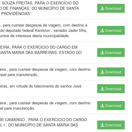
E SOUZA FREITAS, PARA O EXERCÍCIO DO
 DE FINANÇAS, DO MUNICÍPIO DE SANTA
Download
 PROVIDÊNCIAS”.
, para custear despesas de viagem, com destino á
do deputado federal Keniston , senador Jader filho,
Download
suntos de interesse desta municipalidade.
EIRA, PARA O EXERCICIO DO CARGO EM
SANTA MARIA DAS BARREIRAS, ESTADO DO
Download
eira , para custear despesas de viagem, com destino
Download
cipal para manutenção.
eiras, em virtude do falecimento do senhor José
Download
eira , para custear despesas de viagem, com destino
Download
pal para manutenção.
DE CAMARGO , PARA O EXERCICIO DO CARGO
 I , DO MUNICÍPIO DE SANTA MARIA DAS
Download