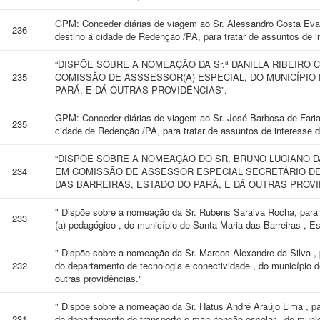
GPM: Conceder diárias de viagem ao Sr. Alessandro Costa Eva
236
destino á cidade de Redenção /PA, para tratar de assuntos de i
“DISPÕE SOBRE A NOMEAÇÃO DA Sr.ª DANILLA RIBEIRO
235
COMISSÃO DE ASSSESSOR(A) ESPECIAL, DO MUNICÍPIO
PARÁ, E DÁ OUTRAS PROVIDÊNCIAS”.
GPM: Conceder diárias de viagem ao Sr. José Barbosa de Faria
235
cidade de Redenção /PA, para tratar de assuntos de interesse d
“DISPÕE SOBRE A NOMEAÇÃO DO SR. BRUNO LUCIANO D
234
EM COMISSÃO DE ASSESSOR ESPECIAL SECRETÁRIO DE
DAS BARREIRAS, ESTADO DO PARÁ, E DÁ OUTRAS PROVI
" Dispõe sobre a nomeação da Sr. Rubens Saraiva Rocha, para
233
(a) pedagógico , do município de Santa Maria das Barreiras , Es
" Dispõe sobre a nomeação da Sr. Marcos Alexandre da Silva , p
232
do departamento de tecnologia e conectividade , do município d
outras providências."
" Dispõe sobre a nomeação da Sr. Hatus André Araújo Lima , pa
231
do departamento de transporte e manutenção escolar , do munic