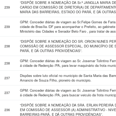
“DISPÕE SOBRE A NOMEAÇÃO DA Sr.ª JANGLLA MARIA D
239
CARGO EM COMISSÃO DE DIRETOR(A) DE DEPARTAMENTO
MARIA DAS BARREIRAS, ESTADO DO PARÁ, E DÁ OUTRAS
GPM: Conceder diárias de viagem ao Sr.Felipe Gomes de Faria 
239
cidade de Brasília /DF para acompanhar o Prefeito, ao gabinete 
Ministério das Cidades e Senador Beto Faro , para tratar de as
“DISPÕE SOBRE A NOMEAÇÃO DO SR. ORION NUNES PER
238
COMISSÃO DE ASSESSOR ESPECIAL, DO MUNICÍPIO DE 
PARÁ, E DÁ OUTRAS PROVIDÊNCIAS”.
GPM: Conceder diárias de viagem ao Sr. Josemar Tolintino Ferr
238
á cidade de Redenção /PA, para levar maquinário da frota muni
Dispões sobre luto oficial no municipio de Santa Maria das Barr
237
Amancio de Souza Filho, pioneiro do municipio.
GPM: Conceder diárias de viagem ao Sr. Josemar Tolintino Ferr
237
á cidade de Redenção /PA, para buscar veiculo da frota munici
“DISPÕE SOBRE A NOMEAÇÃO DA SRA. ERLAN PEREIRA 
236
EM COMISSÃO DE ASSESSOR (A) ADMINISTRATIVO - NIVEL
BARREIRAS-PARÁ, E DÁ OUTRAS PROVIDÊNCIAS”.