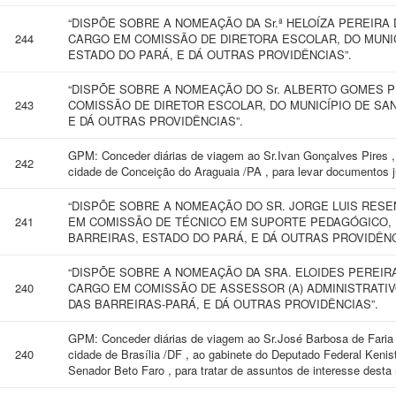
“DISPÕE SOBRE A NOMEAÇÃO DA Sr.ª HELOÍZA PEREIRA
244
CARGO EM COMISSÃO DE DIRETORA ESCOLAR, DO MUNIC
ESTADO DO PARÁ, E DÁ OUTRAS PROVIDÊNCIAS”.
“DISPÕE SOBRE A NOMEAÇÃO DO Sr. ALBERTO GOMES P
243
COMISSÃO DE DIRETOR ESCOLAR, DO MUNICÍPIO DE SAN
E DÁ OUTRAS PROVIDÊNCIAS”.
GPM: Conceder diárias de viagem ao Sr.Ivan Gonçalves Pires ,
242
cidade de Conceição do Araguaia /PA , para levar documentos 
“DISPÕE SOBRE A NOMEAÇÃO DO SR. JORGE LUIS RESEN
241
EM COMISSÃO DE TÉCNICO EM SUPORTE PEDAGÓGICO, D
BARREIRAS, ESTADO DO PARÁ, E DÁ OUTRAS PROVIDÊNC
“DISPÕE SOBRE A NOMEAÇÃO DA SRA. ELOIDES PEREIR
240
CARGO EM COMISSÃO DE ASSESSOR (A) ADMINISTRATIVO 
DAS BARREIRAS-PARÁ, E DÁ OUTRAS PROVIDÊNCIAS”.
GPM: Conceder diárias de viagem ao Sr.José Barbosa de Faria 
240
cidade de Brasília /DF , ao gabinete do Deputado Federal Kenist
Senador Beto Faro , para tratar de assuntos de interesse desta