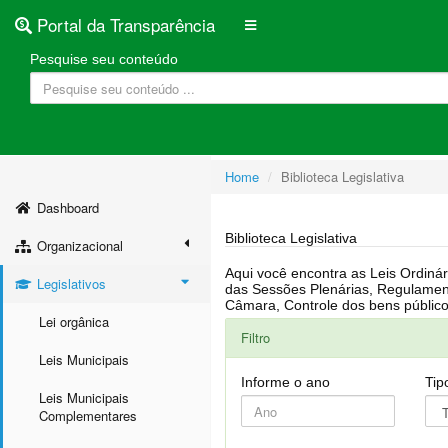
Portal da Transparência
Pesquise seu conteúdo
Home
Biblioteca Legislativa
Dashboard
Biblioteca Legislativa
Organizacional
Aqui você encontra as Leis Ordinárias, Leis Complementares, Portarias, Decretos, Atas, PPA, LDO, LOA, RREO, Resoluções, RGF, Lei O
Legislativos
das Sessões Plenárias, Regulamentação da LAI, Atos de Julgamento do Governo, Agenda Externa do presidente, Relatório do Controle Interno, Projetos em tramitação na
Lei orgânica
Filtro
Leis Municipais
Informe o ano
Tip
Leis Municipais
Complementares