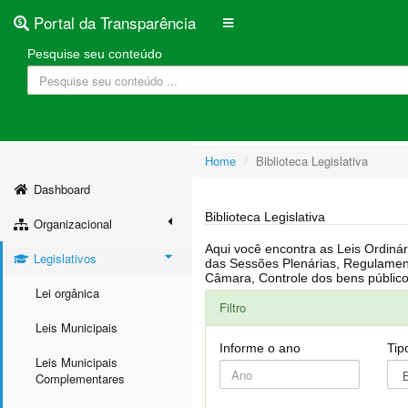
Portal da Transparência
Pesquise seu conteúdo
Home
Biblioteca Legislativa
Dashboard
Biblioteca Legislativa
Organizacional
Aqui você encontra as Leis Ordinárias, Leis Complementares, Portarias, Decretos, Atas, PPA, LDO, LOA, RREO, Resoluções, RGF, Lei O
Legislativos
das Sessões Plenárias, Regulamentação da LAI, Atos de Julgamento do Governo, Agenda Externa do presidente, Relatório do Controle Interno, Projetos em tramitação na
Lei orgânica
Filtro
Leis Municipais
Informe o ano
Tip
Leis Municipais
Complementares