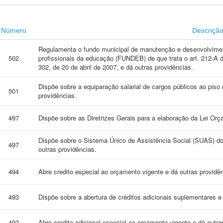
Número
Descriçã
Regulamenta o fundo municipal de manutenção e desenvolvimen
502
profissionais da educação (FUNDEB) de que trata o art. 212-A da
302, de 20 de abril de 2007; e dá outras providências.
Dispõe sobre a equiparação salarial de cargos públicos ao piso 
501
providências.
497
Dispõe sobre as Diretrizes Gerais para a elaboração da Lei Orç
Dispõe sobre o Sistema Único de Assistência Social (SUAS) do 
497
outras providências.
494
Abre credito especial ao orçamento vigente e dá outras providê
493
Dispõe sobre a abertura de créditos adicionais suplementares e
492
Abre credito adicional especial ao orçamento vigente e dá outra