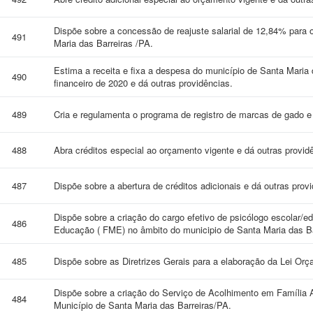
Dispõe sobre a concessão de reajuste salarial de 12,84% para 
491
Maria das Barreiras /PA.
Estima a receita e fixa a despesa do município de Santa Maria 
490
financeiro de 2020 e dá outras providências.
489
Cria e regulamenta o programa de registro de marcas de gado e 
488
Abra créditos especial ao orçamento vigente e dá outras provid
487
Dispõe sobre a abertura de créditos adicionais e dá outras prov
Dispõe sobre a criação do cargo efetivo de psicólogo escolar/ed
486
Educação ( FME) no âmbito do municipio de Santa Maria das Bar
485
Dispõe sobre as Diretrizes Gerais para a elaboração da Lei Orç
Dispõe sobre a criação do Serviço de Acolhimento em Família 
484
Município de Santa Maria das Barreiras/PA.