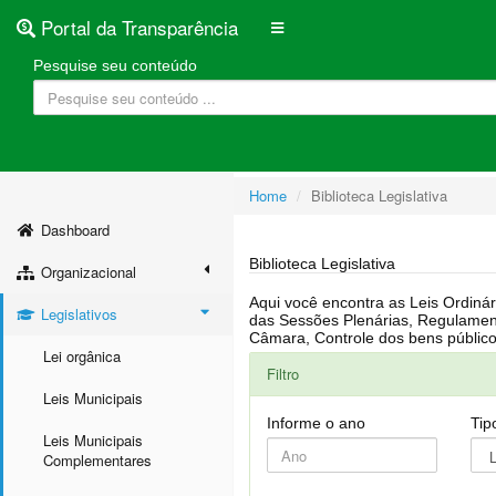
Portal da Transparência
Pesquise seu conteúdo
Home
Biblioteca Legislativa
Dashboard
Biblioteca Legislativa
Organizacional
Aqui você encontra as Leis Ordinárias, Leis Complementares, Portarias, Decretos, Atas, PPA, LDO, LOA, RREO, Resoluções, RGF, Lei O
Legislativos
das Sessões Plenárias, Regulamentação da LAI, Atos de Julgamento do Governo, Agenda Externa do presidente, Relatório do Controle Interno, Projetos em tramitação na
Lei orgânica
Filtro
Leis Municipais
Informe o ano
Tip
Leis Municipais
Complementares