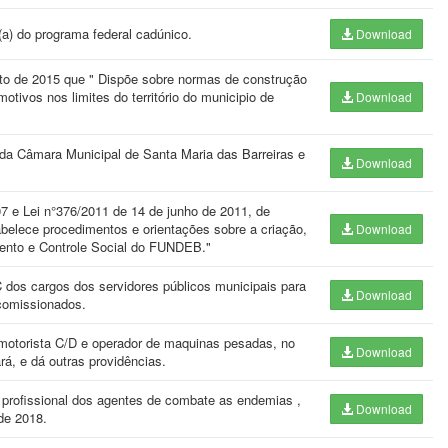
a) do programa federal cadúnico.
Download
osto de 2015 que " Dispõe sobre normas de construção
ivos nos limites do território do municipio de
Download
da Câmara Municipal de Santa Maria das Barreiras e
Download
07 e Lei n°376/2011 de 14 de junho de 2011, de
abelece procedimentos e orientações sobre a criação,
Download
nto e Controle Social do FUNDEB."
 dos cargos dos servidores públicos municipais para
Download
 comissionados.
motorista C/D e operador de maquinas pesadas, no
Download
á, e dá outras providências.
 profissional dos agentes de combate as endemias ,
Download
de 2018.