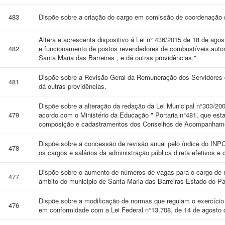
483
Dispõe sobre a criação do cargo em comissão de coordenação (
Altera e acrescenta dispositivo á Lei n° 436/2015 de 18 de ag
482
e funcionamento de postos revendedores de combustíveis automot
Santa Maria das Barreiras , e dá outras providências."
Dispõe sobre a Revisão Geral da Remuneração dos Servidores 
481
dá outras providências.
Dispõe sobre a alteração da redação da Lei Municipal n°303/20
479
acordo com o Ministério da Educação " Portaria n°481, que est
composição e cadastramentos dos Conselhos de Acompanhame
Dispõe sobre a concessão de revisão anual pelo índice do INPC
478
os cargos e salários da administração pública direta efetivos e
Dispõe sobre o aumento de números de vagas para o cargo de 
477
âmbito do municipio de Santa Maria das Barreiras Estado do Par
Dispõe sobre a modificação de normas que regulam o exercício
476
em conformidade com a Lei Federal n°13.708, de 14 de agosto 