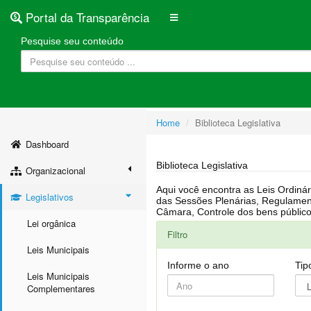
Portal da Transparência
Pesquise seu conteúdo
Home
Biblioteca Legislativa
Dashboard
Biblioteca Legislativa
Organizacional
Aqui você encontra as Leis Ordinárias, Leis Complementares, Portarias, Decretos, Atas, PPA, LDO, LOA, RREO, Resoluções, RGF, Lei O
Legislativos
das Sessões Plenárias, Regulamentação da LAI, Atos de Julgamento do Governo, Agenda Externa do presidente, Relatório do Controle Interno, Projetos em tramitação na
Lei orgânica
Filtro
Leis Municipais
Informe o ano
Tip
Leis Municipais
Complementares