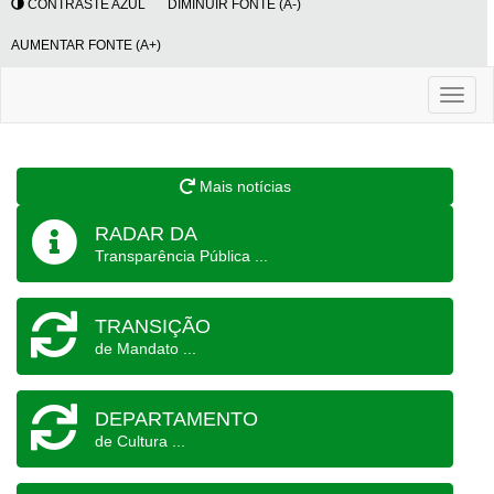
CONTRASTE AZUL
DIMINUIR FONTE (A-)
AUMENTAR FONTE (A+)
Toggl
naviga
Mais notícias
RADAR DA
Transparência Pública ...
TRANSIÇÃO
de Mandato ...
DEPARTAMENTO
de Cultura ...