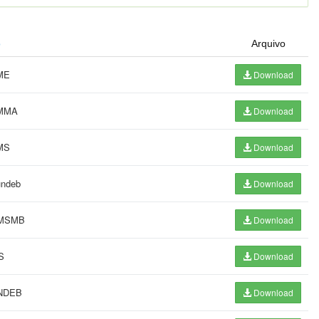
o
Arquivo
FME
Download
FMMA
Download
FMS
Download
undeb
Download
 PMSMB
Download
S
Download
UNDEB
Download