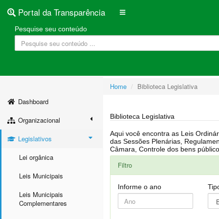
Portal da Transparência
Pesquise seu conteúdo
Home
Biblioteca Legislativa
Dashboard
Biblioteca Legislativa
Organizacional
Aqui você encontra as Leis Ordinárias, Leis Complementares, Portarias, Decretos, Atas, PPA, LDO, LOA, RREO, Resoluções, RGF, Lei O
Legislativos
das Sessões Plenárias, Regulamentação da LAI, Atos de Julgamento do Governo, Agenda Externa do presidente, Relatório do Controle Interno, Projetos em tramitação na
Lei orgânica
Filtro
Leis Municipais
Informe o ano
Tip
Leis Municipais
Complementares