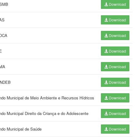
PMSMB
Download
MAS
Download
MDCA
Download
E
Download
MMA
Download
FUNDEB
Download
ndo Municipal de Meio Ambiente e Recursos Hídricos
Download
do Municipal Direito da Criança e do Adolescente
Download
ndo Municipal de Saúde
Download