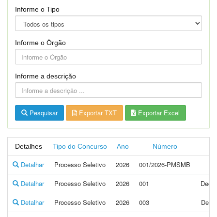
Informe o Tipo
Informe o Órgão
Informe a descrição
Pesquisar
Exportar TXT
Exportar Excel
Detalhes
Tipo do Concurso
Ano
Número
Detalhar
Processo Seletivo
2026
001/2026-PMSMB
Detalhar
Processo Seletivo
2026
001
Decla
Detalhar
Processo Seletivo
2026
003
Decla