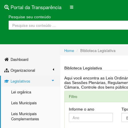
Portal da Transparência
Pesquise seu conteúdo
Home
Biblioteca Legislativa
Dashboard
Biblioteca Legislativa
Organizacional
Aqui você encontra as Leis Ordinárias, Leis Complementares, Portarias, Decretos, Atas, PPA, LDO, LOA, RREO, Resoluções, RGF, Lei O
Legislativos
das Sessões Plenárias, Regulamentação da LAI, Atos de Julgamento do Governo, Agenda Externa do presidente, Relatório do Controle Interno, Projetos em tramitação na
Lei orgânica
Filtro
Leis Municipais
Informe o ano
Tip
Leis Municipais
Complementares