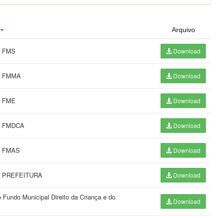
Arquivo
do FMS
Download
do FMMA
Download
do FME
Download
do FMDCA
Download
do FMAS
Download
 da PREFEITURA
Download
Fundo Municipal Direito da Criança e do
Download