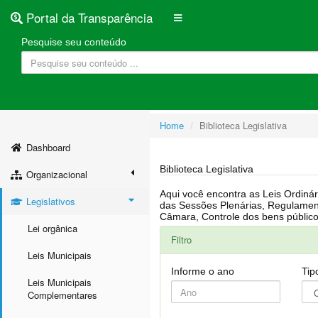
Portal da Transparência
Pesquise seu conteúdo
Home
Biblioteca Legislativa
Dashboard
Biblioteca Legislativa
Organizacional
Aqui você encontra as Leis Ordinárias, Leis Complementares, Portarias, Decretos, Atas, PPA, LDO, LOA, RREO, Resoluções, RGF, Lei O
Legislativos
das Sessões Plenárias, Regulamentação da LAI, Atos de Julgamento do Governo, Agenda Externa do presidente, Relatório do Controle Interno, Projetos em tramitação na
Lei orgânica
Filtro
Leis Municipais
Informe o ano
Tip
Leis Municipais
Complementares