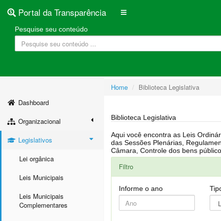
Portal da Transparência
Pesquise seu conteúdo
Home
Biblioteca Legislativa
Dashboard
Biblioteca Legislativa
Organizacional
Aqui você encontra as Leis Ordinárias, Leis Complementares, Portarias, Decretos, Atas, PPA, LDO, LOA, RREO, Resoluções, RGF, Lei O
Legislativos
das Sessões Plenárias, Regulamentação da LAI, Atos de Julgamento do Governo, Agenda Externa do presidente, Relatório do Controle Interno, Projetos em tramitação na
Lei orgânica
Filtro
Leis Municipais
Informe o ano
Tip
Leis Municipais
Complementares